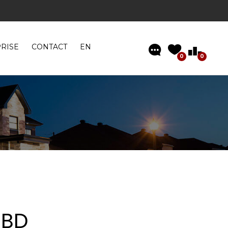
son
visiter
 clé en main »
RISE
CONTACT
EN
0
0
GBD