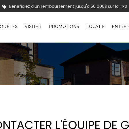
Bénéficiez d'un remboursement jusqu'à 50 000$ sur la TPS
Profitez de la promotion « Tout en un » pour équiper votre mai
usieurs maisons en inventaire pour occupation rapide | Venez les 
nos modèles comprenant un aménagement extérieur de type «
ODÈLES
VISITER
PROMOTIONS
LOCATIF
ENTREP
NTACTER L'ÉQUIPE DE 