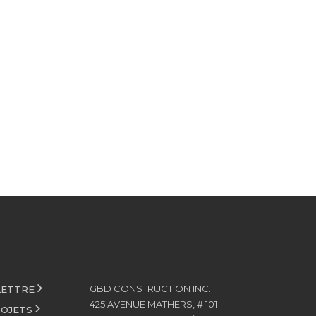
GBD CONSTRUCTION INC.
LETTRE
425 AVENUE MATHERS, # 101
ROJETS