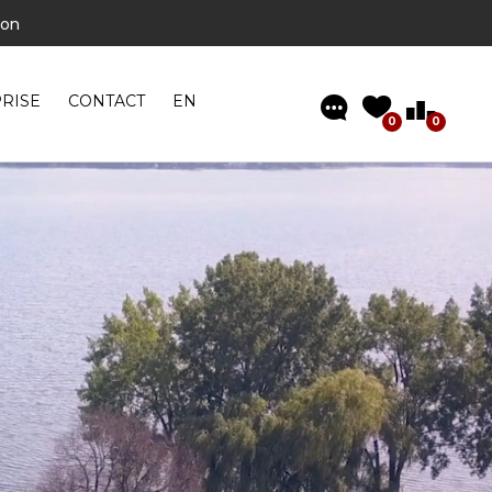
son
visiter
 clé en main »
RISE
CONTACT
EN
0
0