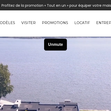
Profitez de la promotion « Tout en un » pour équiper votre mai
usieurs maisons en inventaire pour occupation rapide | Venez les 
nos modèles comprenant un aménagement extérieur de type «
ODÈLES
VISITER
PROMOTIONS
LOCATIF
ENTREP