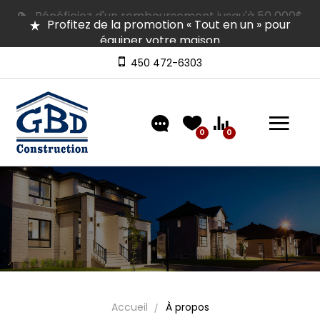
Profitez de la promotion « Tout en un » pour
équiper votre maison
Plusieurs maisons en inventaire pour occupation
rapide | Venez les visiter
450 472-6303
Découvrez nos modèles comprenant un
aménagement extérieur de type « clé en main »
0
0
Accueil
À propos