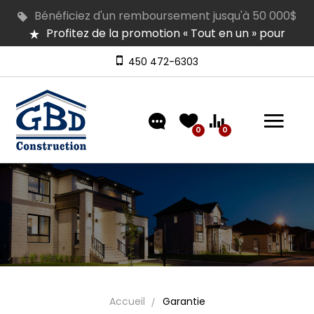
Profitez de la promotion « Tout en un » pour
équiper votre maison
Plusieurs maisons en inventaire pour occupation
rapide | Venez les visiter
450 472-6303
Découvrez nos modèles comprenant un
aménagement extérieur de type « clé en main »
0
0
Accueil
Garantie