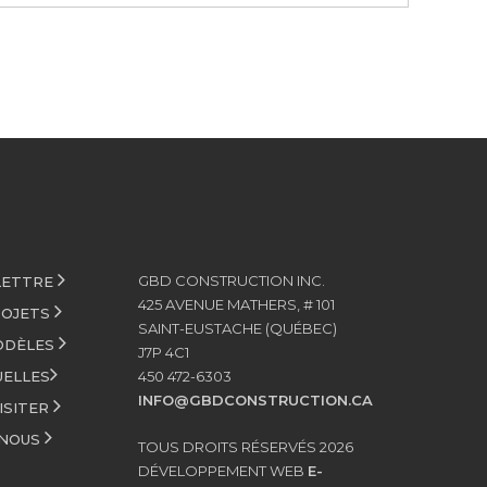
GBD CONSTRUCTION INC.
LETTRE
425 AVENUE MATHERS, # 101
ROJETS
SAINT-EUSTACHE (QUÉBEC)
ODÈLES
J7P 4C1
UELLES
450 472-6303
INFO@GBDCONSTRUCTION.CA
ISITER
-NOUS
TOUS DROITS RÉSERVÉS 2026
DÉVELOPPEMENT WEB
E-