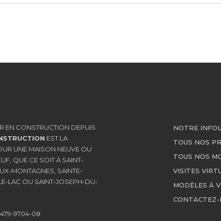
R EN CONSTRUCTION DEPUIS
NOTRE INFO
NSTRUCTION
EST LA
TOUS NOS P
OUR UNE MAISON NEUVE OU
TOUS NOS M
F, QUE CE SOIT À SAINT-
UX-MONTAGNES, SAINTE-
VISITES VIRT
E-LAC OU SAINT-JOSEPH-DU-
MODÈLES À V
CONTACTEZ
479-9704-08