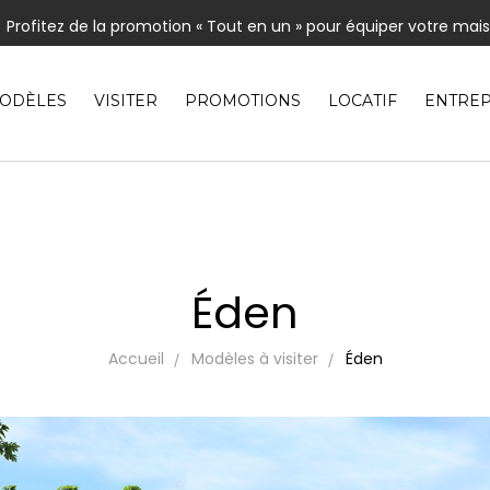
Profitez de la promotion « Tout en un » pour équiper votre mai
usieurs maisons en inventaire pour occupation rapide | Venez les 
nos modèles comprenant un aménagement extérieur de type «
ODÈLES
VISITER
PROMOTIONS
LOCATIF
ENTREP
Éden
Accueil
Modèles à visiter
Éden