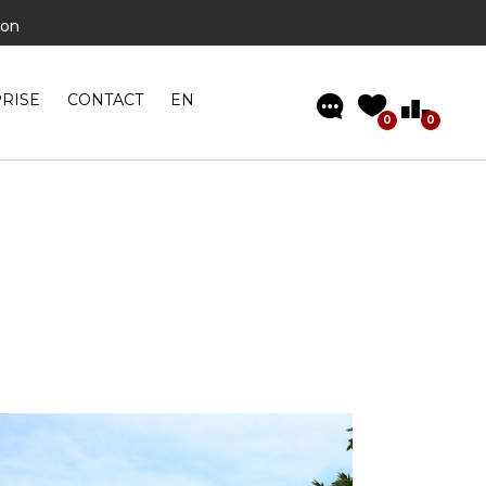
son
visiter
 clé en main »
RISE
CONTACT
EN
0
0