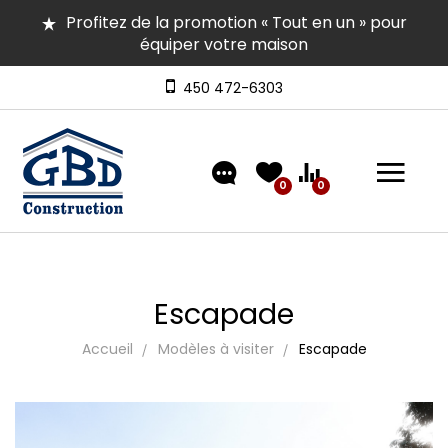
Profitez de la promotion « Tout en un » pour
équiper votre maison
Plusieurs maisons en inventaire pour occupation
rapide | Venez les visiter
450 472-6303
Découvrez nos modèles comprenant un
aménagement extérieur de type « clé en main »
0
0
Escapade
Accueil
Modèles à visiter
Escapade