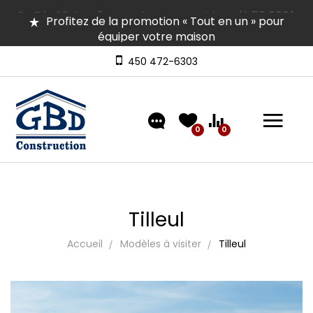
Profitez de la promotion « Tout en un » pour
équiper votre maison
Plusieurs maisons en inventaire pour occupation
rapide | Venez les visiter
450 472-6303
Découvrez nos modèles comprenant un
aménagement extérieur de type « clé en main »
0
0
Tilleul
Accueil
Modèles à visiter
Tilleul