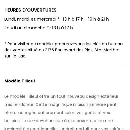
HEURES D'OUVERTURES
Lundi, mardi et mercredi * : 13 h à 17 h - 19 h à 21 h
Jeudi au dimanche * : 13 h à 17 h
* Pour visiter ce modèle, procurez-vous les clés au bureau
des ventes situé au 3176 Boulevard des Pins, Ste-Marthe-
sur-le-Lac.
Modèle Tilleul
Le modèle Tilleul offre un tout nouveau design extérieur
très tendance. Cette magnifique maison jumelée peut
être aménagée entièrement selon vos goûts et vos
besoins. Le rez-de-chaussée à aire ouverte offre une
luminosité exceptionnelle, l'endroit parfait pour vos soirées