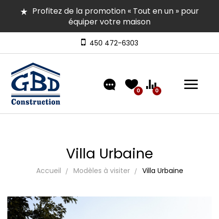
Profitez de la promotion « Tout en un » pour
équiper votre maison
Plusieurs maisons en inventaire pour occupation
rapide | Venez les visiter
450 472-6303
Découvrez nos modèles comprenant un
aménagement extérieur de type « clé en main »
0
0
Villa Urbaine
Accueil
Modèles à visiter
Villa Urbaine