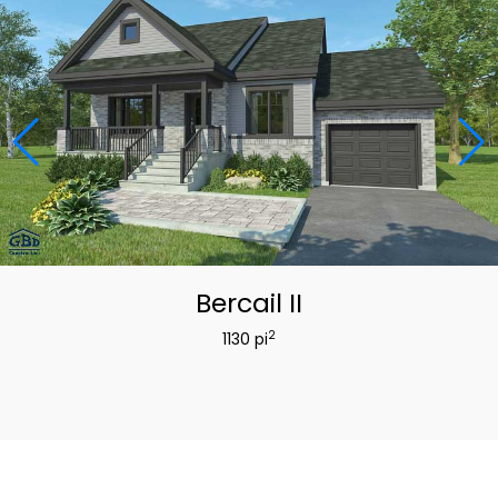
Bercail II
2
1130 pi