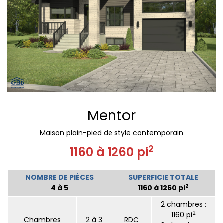
Mentor
Maison plain-pied de style contemporain
2
1160 à 1260 pi
NOMBRE DE PIÈCES
SUPERFICIE TOTALE
2
4 à 5
1160 à 1260 pi
2 chambres :
2
1160 pi
Chambres
2 à 3
RDC