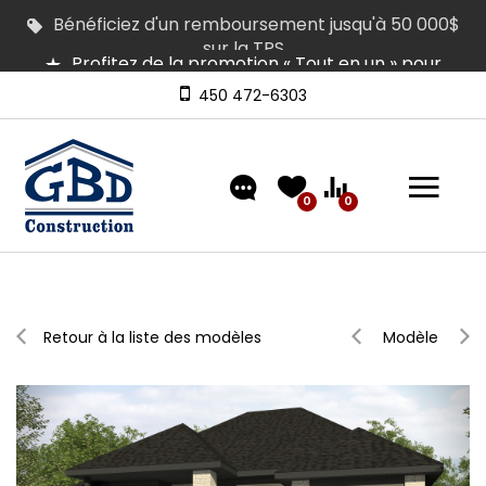
Profitez de la promotion « Tout en un » pour
équiper votre maison
Plusieurs maisons en inventaire pour occupation
rapide | Venez les visiter
450 472-6303
Découvrez nos modèles comprenant un
aménagement extérieur de type « clé en main »
0
0
Retour à la liste des modèles
Modèle