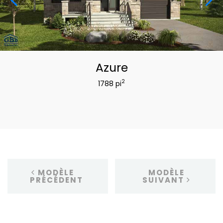
Azure
2
1788 pi
MODÈLE
MODÈLE
PRÉCÉDENT
SUIVANT