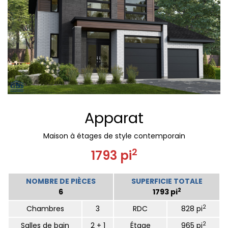
Apparat
Maison à étages de style contemporain
2
1793 pi
NOMBRE DE PIÈCES
SUPERFICIE TOTALE
2
6
1793 pi
2
Chambres
3
RDC
828 pi
2
Salles de bain
2 + 1
Étage
965 pi