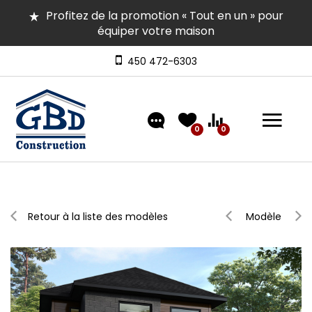
Profitez de la promotion « Tout en un » pour
équiper votre maison
Plusieurs maisons en inventaire pour occupation
rapide | Venez les visiter
450 472-6303
Découvrez nos modèles comprenant un
aménagement extérieur de type « clé en main »
0
0
Retour à la liste des modèles
Modèle