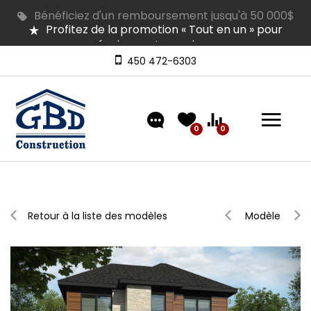
Profitez de la promotion « Tout en un » pour
équiper votre maison
Plusieurs maisons en inventaire pour occupation
rapide | Venez les visiter
450 472-6303
Découvrez nos modèles comprenant un
aménagement extérieur de type « clé en main »
0
0
Retour à la liste des modèles
Modèle