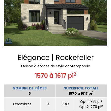
Élégance | Rockefeller
Maison à étages de style contemporain
2
1570 à 1617 pi
NOMBRE DE PIÈCES
SUPERFICIE TOTALE
2
5
1570 à 1617 pi
2
Opt.1: 755 pi
Chambres
3
RDC
2
Opt.2: 779 pi