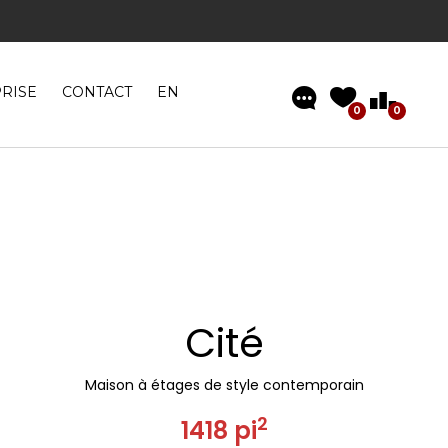
son
visiter
 clé en main »
RISE
CONTACT
EN
0
0
Cité
Maison à étages de style contemporain
2
1418 pi