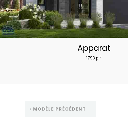
Apparat
2
1793 pi
MODÈLE PRÉCÉDENT