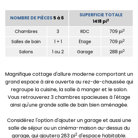
SUPERFICIE TOTALE
NOMBRE DE PIÈCES
5 à 6
2
1418 pi
2
Chambres
3
RDC
709 pi
2
Salles de bain
1 + 1
Étage
709 pi
2
Salons
1 ou 2
Garage
288 pi
Magnifique cottage d'allure moderne comportant un
grand espace à aire ouverte au rez-de-chaussée qui
regroupe la cuisine, la salle à manger et le salon.
Vous retrouverez 3 chambres spacieuses à l'étage
ainsi qu'une grande salle de bain bien aménagée.
Considérez l'option d'ajouter un garage et aussi une
salle de séjour ou un cinéma-maison au-dessus du
2
garage, qui ajoutera 283 pi
d'espace habitable.