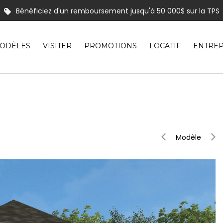
Profitez de la promotion « Tout en un » pour équiper votre mai
usieurs maisons en inventaire pour occupation rapide | Venez les 
nos modèles comprenant un aménagement extérieur de type «
ODÈLES
VISITER
PROMOTIONS
LOCATIF
ENTREP
Modèle