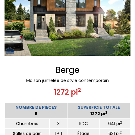
Berge
Maison jumelée de style contemporain
2
1272 pi
NOMBRE DE PIÈCES
SUPERFICIE TOTALE
2
5
1272 pi
2
Chambres
3
RDC
641 pi
2
Salles de bain
1 + 1
Étage
631 pi