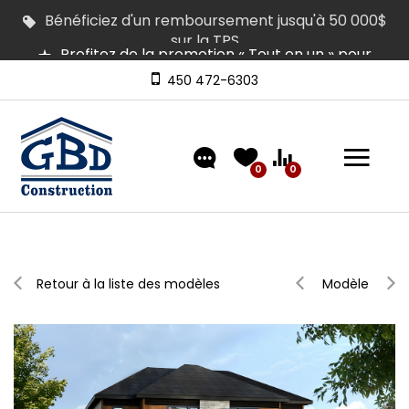
Profitez de la promotion « Tout en un » pour
équiper votre maison
Plusieurs maisons en inventaire pour occupation
rapide | Venez les visiter
450 472-6303
Découvrez nos modèles comprenant un
aménagement extérieur de type « clé en main »
0
0
Retour à la liste des modèles
Modèle