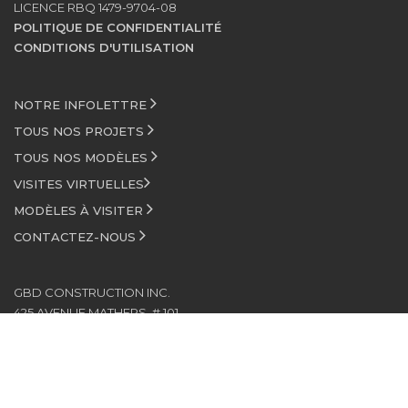
LICENCE RBQ 1479-9704-08
POLITIQUE DE CONFIDENTIALITÉ
CONDITIONS D'UTILISATION
NOTRE INFOLETTRE
TOUS NOS PROJETS
TOUS NOS MODÈLES
VISITES VIRTUELLES
MODÈLES À VISITER
CONTACTEZ-NOUS
GBD CONSTRUCTION INC.
425 AVENUE MATHERS, # 101
SAINT-EUSTACHE (QUÉBEC)
J7P 4C1
450 472-6303
INFO@GBDCONSTRUCTION.CA