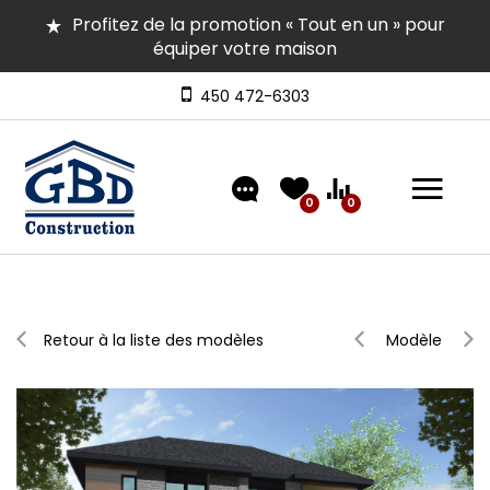
Profitez de la promotion « Tout en un » pour
équiper votre maison
Plusieurs maisons en inventaire pour occupation
rapide | Venez les visiter
450 472-6303
Découvrez nos modèles comprenant un
aménagement extérieur de type « clé en main »
0
0
Retour à la liste des modèles
Modèle