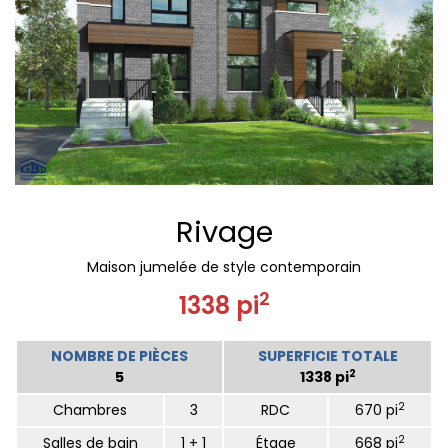
Rivage
Maison jumelée de style contemporain
2
1338 pi
NOMBRE DE PIÈCES
SUPERFICIE TOTALE
2
5
1338 pi
2
Chambres
3
RDC
670 pi
2
Salles de bain
1 + 1
Étage
668 pi