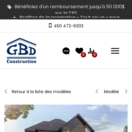
Profitez de la promotion « Tout en un » pour
équiper votre maison
Plusieurs maisons en inventaire pour occupation
rapide | Venez les visiter
450 472-6303
Découvrez nos modèles comprenant un
aménagement extérieur de type « clé en main »
0
0
Retour à la liste des modèles
Modèle