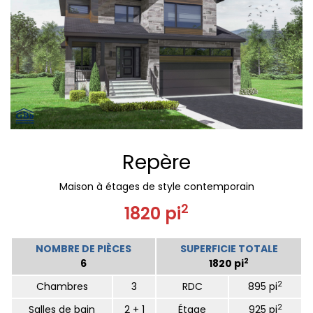
Repère
Maison à étages de style contemporain
2
1820 pi
NOMBRE DE PIÈCES
SUPERFICIE TOTALE
2
6
1820 pi
2
Chambres
3
RDC
895 pi
2
Salles de bain
2 + 1
Étage
925 pi